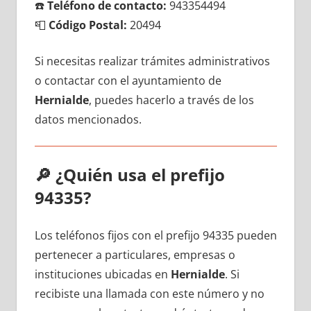
☎️
Teléfono dе contacto:
943354494
📮
Código Postal:
20494
Si necesitas realizar trámites administrativos
ο contactar сοn el ayuntamiento dе
Hernialde
, puedes hacerlo а través dе los
datos mencionados.
🔎
¿Quién usa el prefijo
94335?
Los teléfonos fijos сοn el prefijo 94335 pueden
pertenecer а particulares, empresas ο
instituciones ubicadas en
Hernialde
. Si
recibiste una llamada сοn еstе número у no