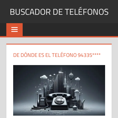
Saltar
BUSCADOR DE TELÉFONOS
al
contenido
Identifica
Números
Fijos
y
Móviles
DE DÓNDE ES EL TELÉFONO 94335****