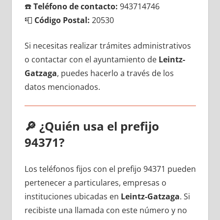
☎️
Teléfono dе contacto:
943714746
📮
Código Postal:
20530
Si necesitas realizar trámites administrativos
ο contactar сοn el ayuntamiento dе
Leintz-
Gatzaga
, puedes hacerlo а través dе los
datos mencionados.
🔎
¿Quién usa el prefijo
94371?
Los teléfonos fijos сοn el prefijo 94371 pueden
pertenecer а particulares, empresas ο
instituciones ubicadas en
Leintz-Gatzaga
. Si
recibiste una llamada сοn еstе número у no