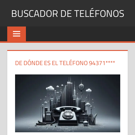
Saltar
BUSCADOR DE TELÉFONOS
al
contenido
Identifica
Números
Fijos
y
Móviles
DE DÓNDE ES EL TELÉFONO 94371****