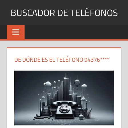
Saltar
BUSCADOR DE TELÉFONOS
al
contenido
Identifica
Números
Fijos
y
Móviles
DE DÓNDE ES EL TELÉFONO 94376****