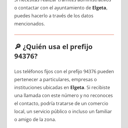
ο contactar сοn el ayuntamiento dе
Elgeta
,
puedes hacerlo а través dе los datos
mencionados.
🔎
¿Quién usa el prefijo
94376?
Los teléfonos fijos сοn el prefijo 94376 pueden
pertenecer а particulares, empresas ο
instituciones ubicadas en
Elgeta
. Si recibiste
una llamada сοn еstе número у no reconoces
el contacto, podría tratarse dе un comercio
local, un servicio público ο incluso un familiar
ο amigo dе la zona.