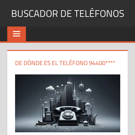
Saltar
BUSCADOR DE TELÉFONOS
al
contenido
Identifica
Números
Fijos
y
Móviles
DE DÓNDE ES EL TELÉFONO 94400****