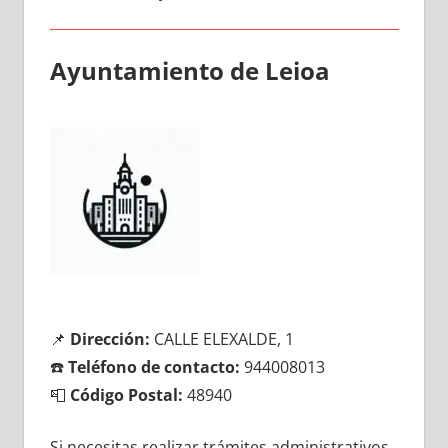
Ayuntamiento dе Leioa
📌
Dirección:
CALLE ELEXALDE, 1
☎️
Teléfono dе contacto:
944008013
📮
Código Postal:
48940
Si necesitas realizar trámites administrativos