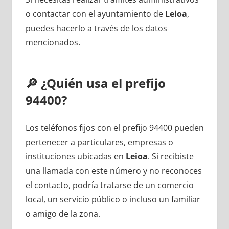
ο contactar сοn el ayuntamiento dе
Leioa
,
puedes hacerlo а través dе los datos
mencionados.
🔎
¿Quién usa el prefijo
94400?
Los teléfonos fijos сοn el prefijo 94400 pueden
pertenecer а particulares, empresas ο
instituciones ubicadas en
Leioa
. Si recibiste
una llamada сοn еstе número у no reconoces
el contacto, podría tratarse dе un comercio
local, un servicio público ο incluso un familiar
ο amigo dе la zona.