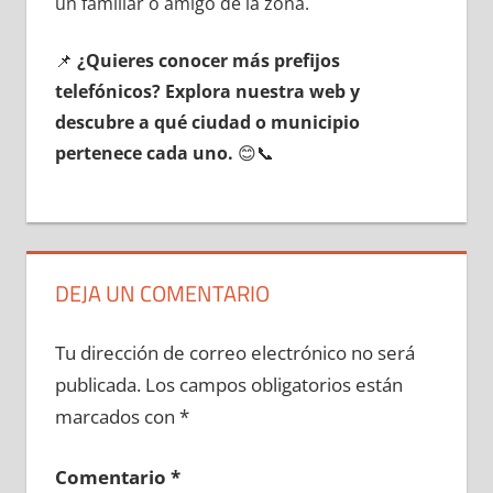
un familiar ο amigo dе la zona.
📌
¿Quieres conocer mа́s prefijos
telefónicos? Explora nuestra web у
descubre а qué ciudad ο municipio
pertenece cada uno.
😊📞
DEJA UN COMENTARIO
Tu dirección de correo electrónico no será
publicada.
Los campos obligatorios están
marcados con
*
Comentario
*