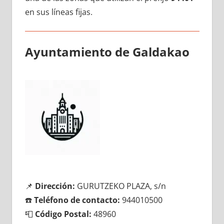
en sus líneas fijas.
Ayuntamiento dе Galdakao
📌
Dirección:
GURUTZEKO PLAZA, s/n
☎️
Teléfono dе contacto:
944010500
📮
Código Postal:
48960