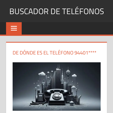
Saltar
BUSCADOR DE TELÉFONOS
al
contenido
Identifica
Números
Fijos
y
Móviles
DE DÓNDE ES EL TELÉFONO 94401****