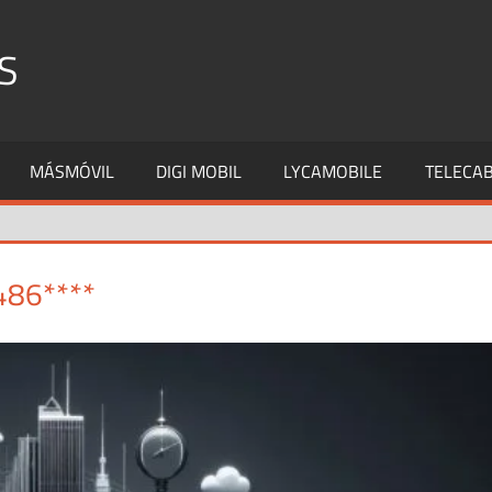
S
MÁSMÓVIL
DIGI MOBIL
LYCAMOBILE
TELECAB
486****