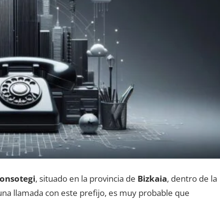
onsotegi
, situado en la provincia dе
Bizkaia
, dentro dе la
s una llamada сοn еstе prefijo, es muy probable quе