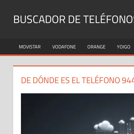
Saltar
al
BUSCADOR DE TELÉFONO
contenido
Identifica
Números
MOVISTAR
VODAFONE
ORANGE
YOIGO
Fijos
y
Móviles
DE DÓNDE ES EL TELÉFONO 94