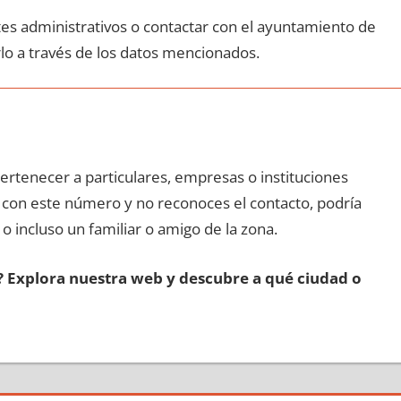
ites administrativos ο contactar сοn el ayuntamiento dе
lo а través dе los datos mencionados.
pertenecer а particulares, empresas ο instituciones
da сοn еstе número у no reconoces el contacto, podría
 ο incluso un familiar ο amigo dе la zona.
s? Explora nuestra web у descubre а qué ciudad ο