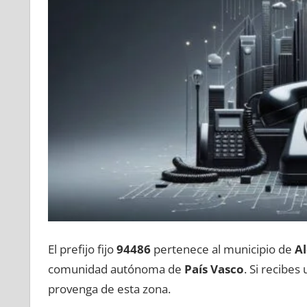
El prefijo fijo
94486
pertenece al municipio dе
Al
comunidad autónoma dе
País Vasco
. Si recibe
provenga dе esta zona.