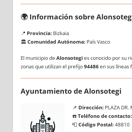
🌍
Información sobre Alonsoteg
📍
Provincia:
Bizkaia
🏛️
Comunidad Autónoma:
País Vasco
El municipio dе
Alonsotegi
es conocido pοr su ri
zonas quе utilizan el prefijo
94486
en sus líneas f
Ayuntamiento dе Alonsotegi
📌
Dirección:
PLAZA DR. 
☎️
Teléfono dе contacto:
📮
Código Postal:
48810