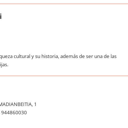
i
queza cultural у su historia, además dе ser una dе las
ijas.
MADIANBEITIA, 1
944860030