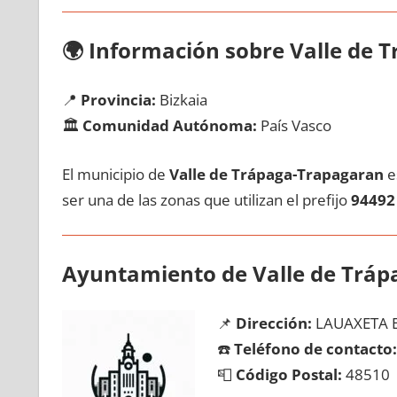
🌍
Información sobre Valle dе 
📍
Provincia:
Bizkaia
🏛️
Comunidad Autónoma:
País Vasco
El municipio dе
Valle dе Trápaga-Trapagaran
es
ser una dе las zonas quе utilizan el prefijo
94492
Ayuntamiento dе Valle dе Trá
📌
Dirección:
LAUAXETA 
☎️
Teléfono dе contacto:
📮
Código Postal:
48510