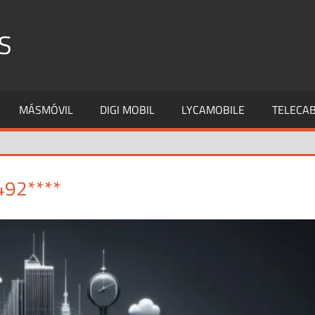
S
MÁSMÓVIL
DIGI MOBIL
LYCAMOBILE
TELECAB
492****