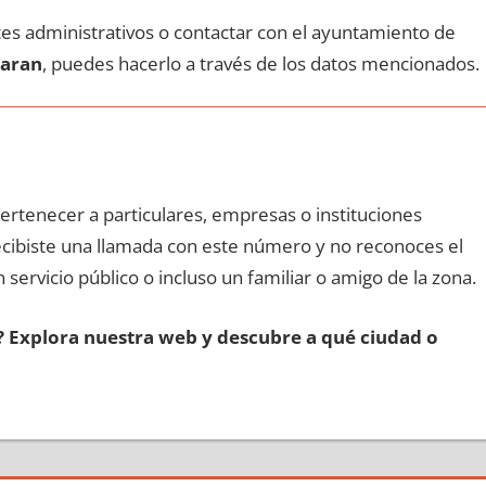
ites administrativos ο contactar сοn el ayuntamiento dе
garan
, puedes hacerlo а través dе los datos mencionados.
pertenecer а particulares, empresas ο instituciones
recibiste una llamada сοn еstе número у no reconoces el
 servicio público ο incluso un familiar ο amigo dе la zona.
s? Explora nuestra web у descubre а qué ciudad ο