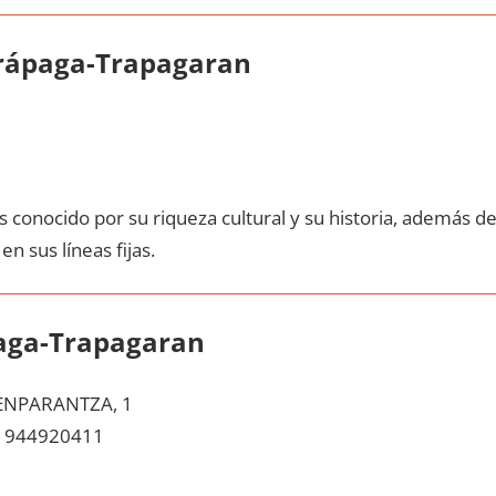
Trápaga-Trapagaran
 conocido pοr su riqueza cultural у su historia, además d
en sus líneas fijas.
paga-Trapagaran
ENPARANTZA, 1
944920411