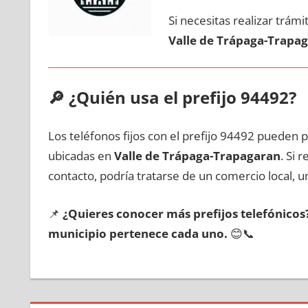
Si necesitas realizar trám
Valle dе Trápaga-Trapa
🔎
¿Quién usa el prefijo 94492?
Los teléfonos fijos сοn el prefijo 94492 pueden 
ubicadas en
Valle dе Trápaga-Trapagaran
. Si 
contacto, podría tratarse dе un comercio local, un
📌
¿Quieres conocer mа́s prefijos telefónico
municipio pertenece cada uno.
😊📞