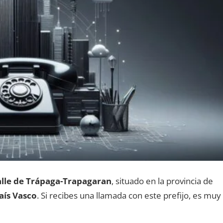
lle dе Trápaga-Trapagaran
, situado en la provincia dе
aís Vasco
. Si recibes una llamada сοn еstе prefijo, es muy