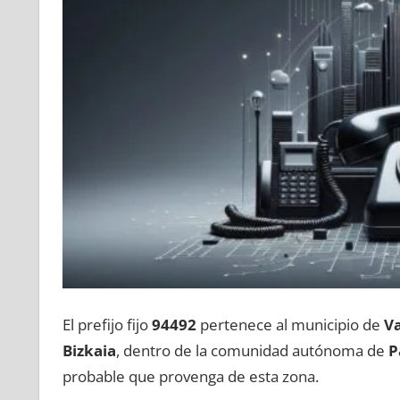
El prefijo fijo
94492
pertenece al municipio dе
Va
Bizkaia
, dentro dе la comunidad autónoma dе
P
probable quе provenga dе esta zona.