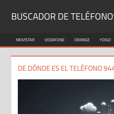
Saltar
al
BUSCADOR DE TELÉFONO
contenido
Identifica
Números
MOVISTAR
VODAFONE
ORANGE
YOIGO
Fijos
y
Móviles
DE DÓNDE ES EL TELÉFONO 94