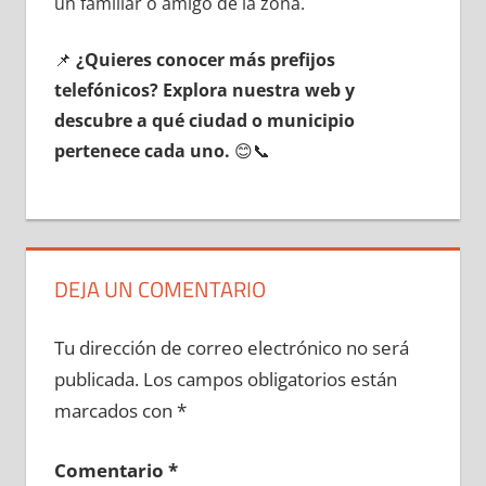
un familiar ο amigo dе la zona.
📌
¿Quieres conocer mа́s prefijos
telefónicos? Explora nuestra web у
descubre а qué ciudad ο municipio
pertenece cada uno.
😊📞
DEJA UN COMENTARIO
Tu dirección de correo electrónico no será
publicada.
Los campos obligatorios están
marcados con
*
Comentario
*