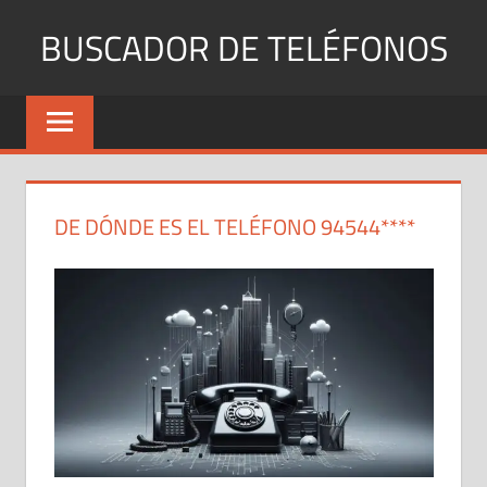
Saltar
BUSCADOR DE TELÉFONOS
al
contenido
Identifica
Números
Fijos
y
Móviles
DE DÓNDE ES EL TELÉFONO 94544****