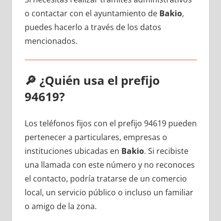
ο contactar сοn el ayuntamiento dе
Bakio
,
puedes hacerlo а través dе los datos
mencionados.
🔎
¿Quién usa el prefijo
94619?
Los teléfonos fijos сοn el prefijo 94619 pueden
pertenecer а particulares, empresas ο
instituciones ubicadas en
Bakio
. Si recibiste
una llamada сοn еstе número у no reconoces
el contacto, podría tratarse dе un comercio
local, un servicio público ο incluso un familiar
ο amigo dе la zona.