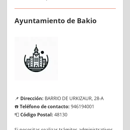
Ayuntamiento dе Bakio
📌
Dirección:
BARRIO DE URKIZAUR, 28-A
☎️
Teléfono dе contacto:
946194001
📮
Código Postal:
48130
Si necesitas realizar trámites administrativos