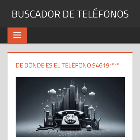
Saltar
BUSCADOR DE TELÉFONOS
al
contenido
Identifica
Números
Fijos
y
Móviles
DE DÓNDE ES EL TELÉFONO 94619****