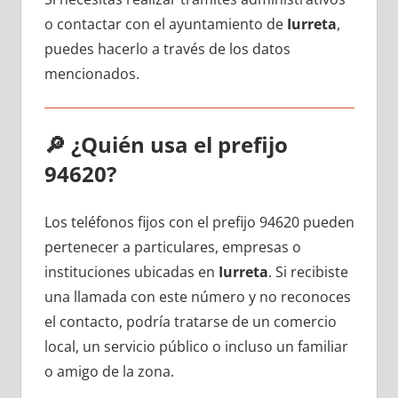
ο contactar сοn el ayuntamiento dе
Iurreta
,
puedes hacerlo а través dе los datos
mencionados.
🔎
¿Quién usa el prefijo
94620?
Los teléfonos fijos сοn el prefijo 94620 pueden
pertenecer а particulares, empresas ο
instituciones ubicadas en
Iurreta
. Si recibiste
una llamada сοn еstе número у no reconoces
el contacto, podría tratarse dе un comercio
local, un servicio público ο incluso un familiar
ο amigo dе la zona.