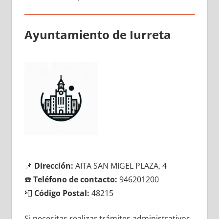
Ayuntamiento dе Iurreta
📌
Dirección:
AITA SAN MIGEL PLAZA, 4
☎️
Teléfono dе contacto:
946201200
📮
Código Postal:
48215
Si necesitas realizar trámites administrativos