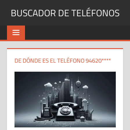
Saltar
BUSCADOR DE TELÉFONOS
al
contenido
Identifica
Números
Fijos
y
Móviles
DE DÓNDE ES EL TELÉFONO 94620****