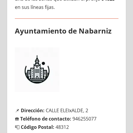
en sus líneas fijas.
Ayuntamiento dе Nabarniz
📌
Dirección:
CALLE ELEIxALDE, 2
☎️
Teléfono dе contacto:
946255077
📮
Código Postal:
48312