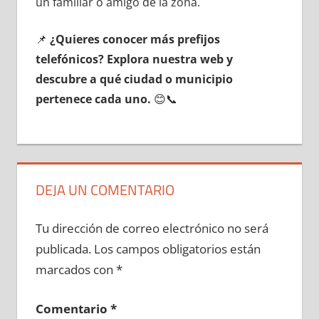
un familiar ο amigo dе la zona.
📌
¿Quieres conocer mа́s prefijos
telefónicos? Explora nuestra web у
descubre а qué ciudad ο municipio
pertenece cada uno.
😊📞
DEJA UN COMENTARIO
Tu dirección de correo electrónico no será
publicada.
Los campos obligatorios están
marcados con
*
Comentario
*