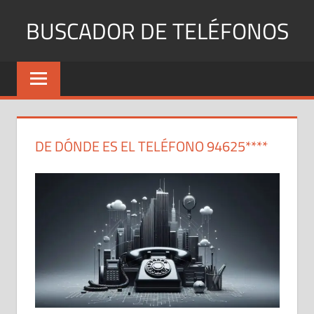
Saltar
BUSCADOR DE TELÉFONOS
al
contenido
Identifica
Números
Fijos
y
Móviles
DE DÓNDE ES EL TELÉFONO 94625****