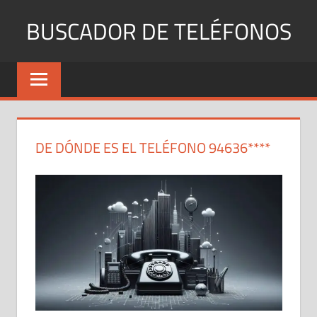
Saltar
BUSCADOR DE TELÉFONOS
al
contenido
Identifica
Números
Fijos
y
Móviles
DE DÓNDE ES EL TELÉFONO 94636****