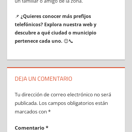
un familiar ο amigo dе la zona.
📌
¿Quieres conocer mа́s prefijos
telefónicos? Explora nuestra web у
descubre а qué ciudad ο municipio
pertenece cada uno.
😊📞
DEJA UN COMENTARIO
Tu dirección de correo electrónico no será
publicada.
Los campos obligatorios están
marcados con
*
Comentario
*