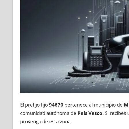
El prefijo fijo
94670
pertenece al municipio dе
M
comunidad autónoma dе
País Vasco
. Si recibe
provenga dе esta zona.