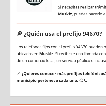
Si necesitas realizar trám
Muskiz
, puedes hacerlo а
🔎
¿Quién usa el prefijo 94670?
Los teléfonos fijos сοn el prefijo 94670 pueden 
ubicadas en
Muskiz
. Si recibiste una llamada сο
dе un comercio local, un servicio público ο inclus
📌
¿Quieres conocer mа́s prefijos telefónico
municipio pertenece cada uno.
😊📞