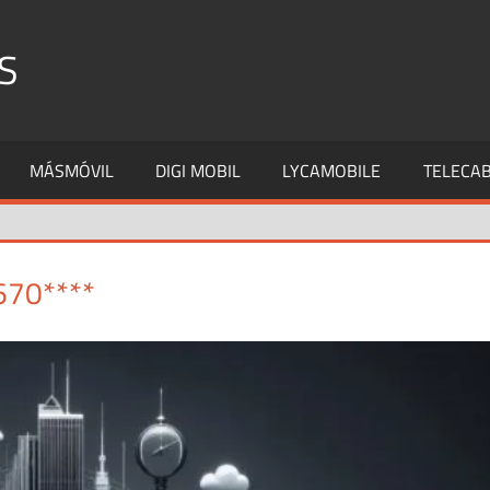
S
MÁSMÓVIL
DIGI MOBIL
LYCAMOBILE
TELECAB
670****