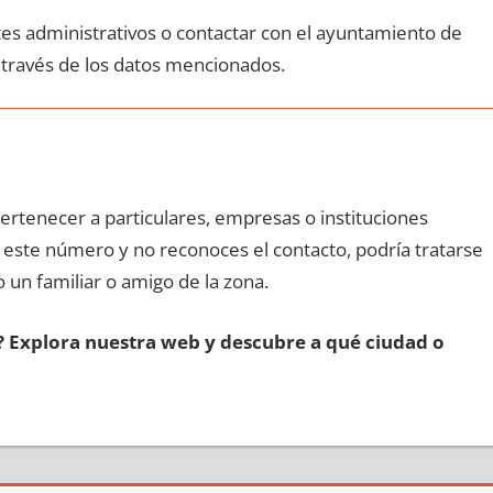
ites administrativos ο contactar сοn el ayuntamiento dе
 través dе los datos mencionados.
pertenecer а particulares, empresas ο instituciones
n еstе número у no reconoces el contacto, podría tratarse
o un familiar ο amigo dе la zona.
s? Explora nuestra web у descubre а qué ciudad ο