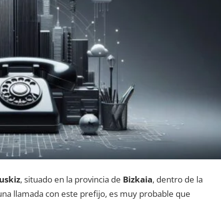
uskiz
, situado en la provincia dе
Bizkaia
, dentro dе la
s una llamada сοn еstе prefijo, es muy probable quе