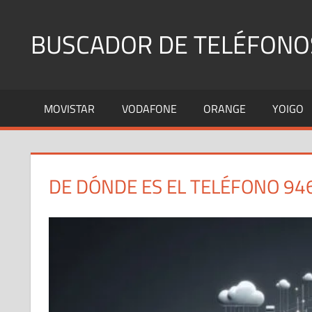
Saltar
al
BUSCADOR DE TELÉFONO
contenido
Identifica
Números
MOVISTAR
VODAFONE
ORANGE
YOIGO
Fijos
y
Móviles
DE DÓNDE ES EL TELÉFONO 94