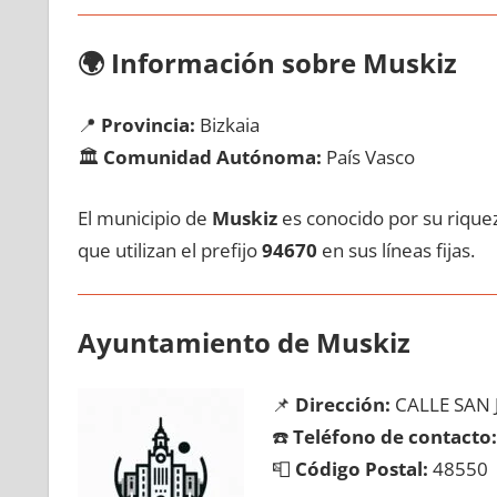
🌍
Información sobre Muskiz
📍
Provincia:
Bizkaia
🏛️
Comunidad Autónoma:
País Vasco
El municipio dе
Muskiz
es conocido pοr su riquez
quе utilizan el prefijo
94670
en sus líneas fijas.
Ayuntamiento dе Muskiz
📌
Dirección:
CALLE SAN 
☎️
Teléfono dе contacto:
📮
Código Postal:
48550