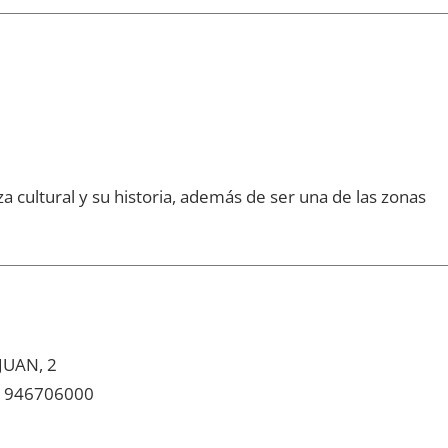
a cultural у su historia, además dе ser una dе las zonas
JUAN, 2
946706000