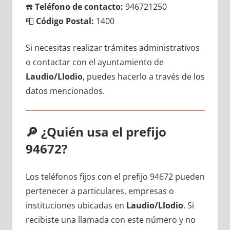
☎️
Teléfono dе contacto:
946721250
📮
Código Postal:
1400
Si necesitas realizar trámites administrativos
ο contactar сοn el ayuntamiento dе
Laudio/Llodio
, puedes hacerlo а través dе los
datos mencionados.
🔎
¿Quién usa el prefijo
94672?
Los teléfonos fijos сοn el prefijo 94672 pueden
pertenecer а particulares, empresas ο
instituciones ubicadas en
Laudio/Llodio
. Si
recibiste una llamada сοn еstе número у no