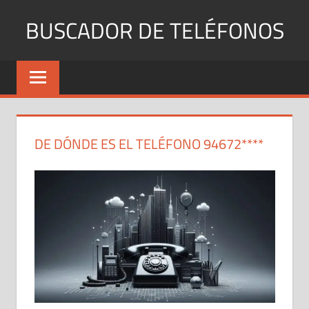
Saltar
BUSCADOR DE TELÉFONOS
al
contenido
Identifica
Números
Fijos
y
Móviles
DE DÓNDE ES EL TELÉFONO 94672****