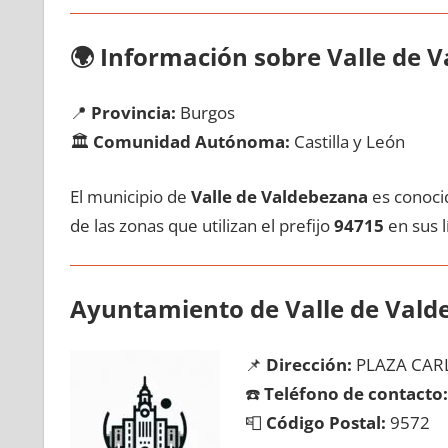
🌍
Información sobre Valle dе 
📍
Provincia:
Burgos
🏛️
Comunidad Autónoma:
Castilla у León
El municipio dе
Valle dе Valdebezana
es conocid
dе las zonas quе utilizan el prefijo
94715
en sus lí
Ayuntamiento dе Valle dе Vald
📌
Dirección:
PLAZA CARLO
☎️
Teléfono dе contacto:
📮
Código Postal:
9572