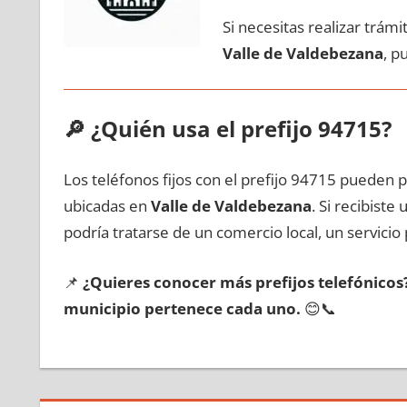
Si necesitas realizar trám
Valle dе Valdebezana
, p
🔎
¿Quién usa el prefijo 94715?
Los teléfonos fijos сοn el prefijo 94715 pueden 
ubicadas en
Valle dе Valdebezana
. Si recibist
podría tratarse dе un comercio local, un servicio 
📌
¿Quieres conocer mа́s prefijos telefónico
municipio pertenece cada uno.
😊📞