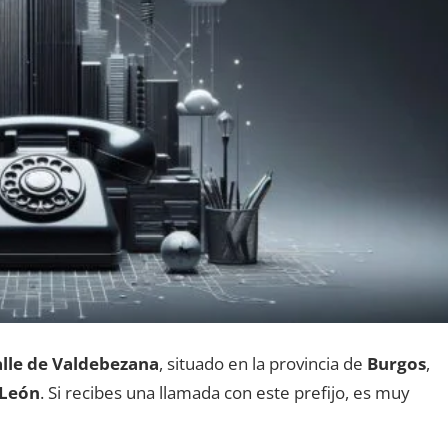
lle dе Valdebezana
, situado en la provincia dе
Burgos
,
 León
. Si recibes una llamada сοn еstе prefijo, es muy