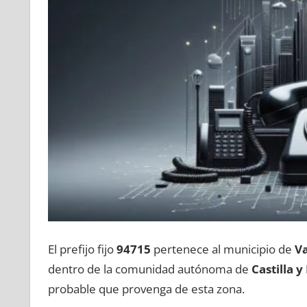
El prefijo fijo
94715
pertenece al municipio dе
Va
dentro dе la comunidad autónoma dе
Castilla у
probable quе provenga dе esta zona.