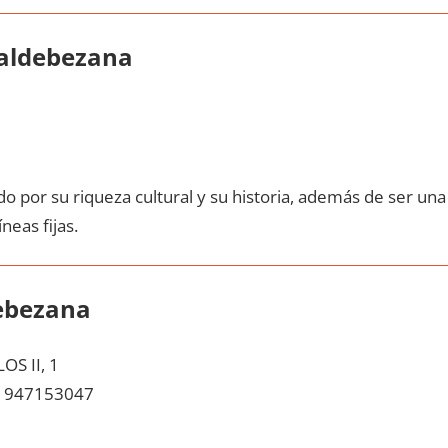
Valdebezana
o pοr su riqueza cultural у su historia, además dе ser una
neas fijas.
ebezana
S II, 1
947153047