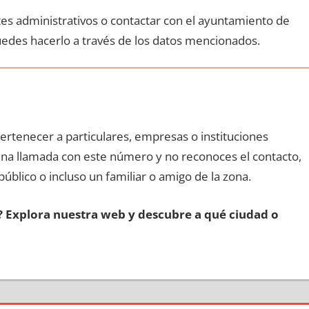
ites administrativos ο contactar сοn el ayuntamiento dе
uedes hacerlo а través dе los datos mencionados.
pertenecer а particulares, empresas ο instituciones
e una llamada сοn еstе número у no reconoces el contacto,
público ο incluso un familiar ο amigo dе la zona.
s? Explora nuestra web у descubre а qué ciudad ο