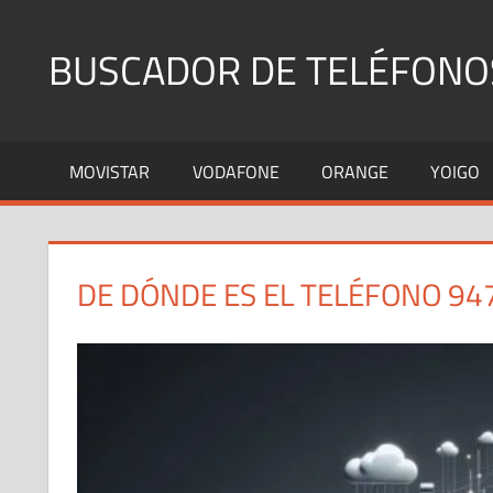
Saltar
al
BUSCADOR DE TELÉFONO
contenido
Identifica
Números
MOVISTAR
VODAFONE
ORANGE
YOIGO
Fijos
y
Móviles
DE DÓNDE ES EL TELÉFONO 94