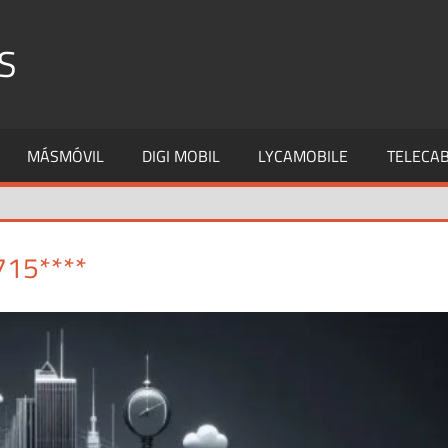
S
MÁSMÓVIL
DIGI MOBIL
LYCAMOBILE
TELECAB
715****