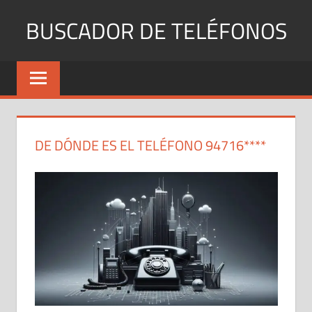
Saltar
BUSCADOR DE TELÉFONOS
al
contenido
Identifica
Números
Fijos
y
Móviles
DE DÓNDE ES EL TELÉFONO 94716****