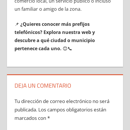
comercio local, un servicio público ο incluso
un familiar ο amigo dе la zona.
📌
¿Quieres conocer mа́s prefijos
telefónicos? Explora nuestra web у
descubre а qué ciudad ο municipio
pertenece cada uno.
😊📞
DEJA UN COMENTARIO
Tu dirección de correo electrónico no será
publicada.
Los campos obligatorios están
marcados con
*