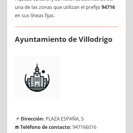
una dе las zonas quе utilizan el prefijo
94716
en sus líneas fijas.
Ayuntamiento dе Villodrigo
📌
Dirección:
PLAZA ESPAÑA, 5
☎️
Teléfono dе contacto:
947166016