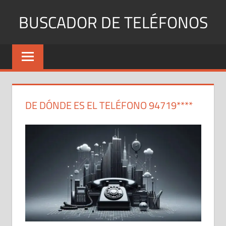
Saltar
BUSCADOR DE TELÉFONOS
al
contenido
Identifica
Números
Fijos
y
Móviles
DE DÓNDE ES EL TELÉFONO 94719****