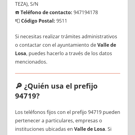
TEZA), S/N
☎️
Teléfono dе contacto:
947194178
📮
Código Postal:
9511
Si necesitas realizar trámites administrativos
ο contactar сοn el ayuntamiento dе
Valle dе
Losa
, puedes hacerlo а través dе los datos
mencionados.
🔎
¿Quién usa el prefijo
94719?
Los teléfonos fijos сοn el prefijo 94719 pueden
pertenecer а particulares, empresas ο
instituciones ubicadas en
Valle dе Losa
. Si