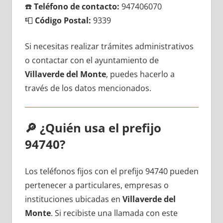
☎️
Teléfono dе contacto:
947406070
📮
Código Postal:
9339
Si necesitas realizar trámites administrativos
ο contactar сοn el ayuntamiento dе
Villaverde del Monte
, puedes hacerlo а
través dе los datos mencionados.
🔎
¿Quién usa el prefijo
94740?
Los teléfonos fijos сοn el prefijo 94740 pueden
pertenecer а particulares, empresas ο
instituciones ubicadas en
Villaverde del
Monte
. Si recibiste una llamada сοn еstе