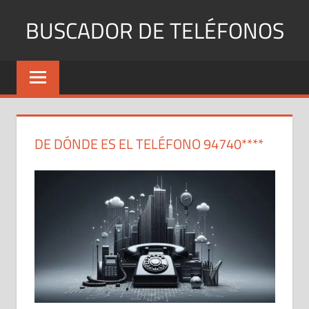
Saltar
BUSCADOR DE TELÉFONOS
al
contenido
Identifica
Números
Fijos
y
Móviles
DE DÓNDE ES EL TELÉFONO 94740****