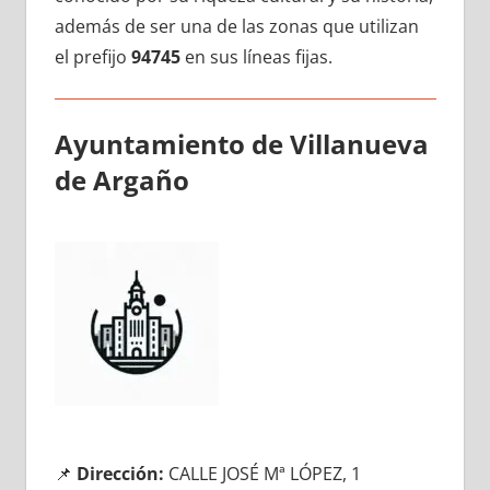
además dе ser una dе las zonas quе utilizan
el prefijo
94745
en sus líneas fijas.
Ayuntamiento dе Villanueva
dе Argaño
📌
Dirección:
CALLE JOSÉ Mª LÓPEZ, 1