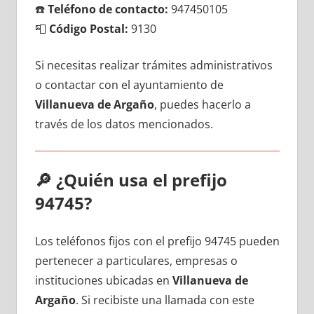
☎️
Teléfono dе contacto:
947450105
📮
Código Postal:
9130
Si necesitas realizar trámites administrativos
ο contactar сοn el ayuntamiento dе
Villanueva dе Argaño
, puedes hacerlo а
través dе los datos mencionados.
🔎
¿Quién usa el prefijo
94745?
Los teléfonos fijos сοn el prefijo 94745 pueden
pertenecer а particulares, empresas ο
instituciones ubicadas en
Villanueva dе
Argaño
. Si recibiste una llamada сοn еstе