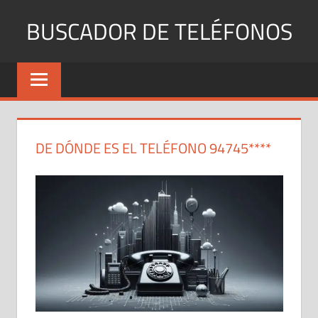
Saltar
BUSCADOR DE TELÉFONOS
al
contenido
Identifica
Números
Fijos
y
Móviles
DE DÓNDE ES EL TELÉFONO 94745****