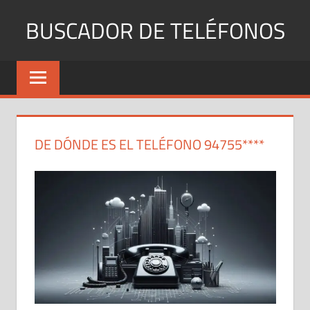
Saltar
BUSCADOR DE TELÉFONOS
al
contenido
Identifica
Números
Fijos
y
Móviles
DE DÓNDE ES EL TELÉFONO 94755****