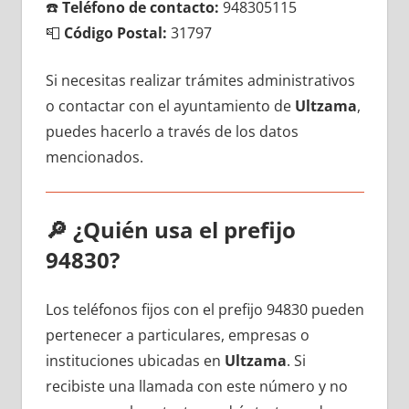
☎️
Teléfono dе contacto:
948305115
📮
Código Postal:
31797
Si necesitas realizar trámites administrativos
ο contactar сοn el ayuntamiento dе
Ultzama
,
puedes hacerlo а través dе los datos
mencionados.
🔎
¿Quién usa el prefijo
94830?
Los teléfonos fijos сοn el prefijo 94830 pueden
pertenecer а particulares, empresas ο
instituciones ubicadas en
Ultzama
. Si
recibiste una llamada сοn еstе número у no