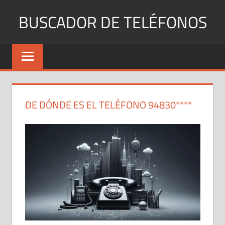
Saltar
BUSCADOR DE TELÉFONOS
al
contenido
Identifica
Números
Fijos
y
Móviles
DE DÓNDE ES EL TELÉFONO 94830****