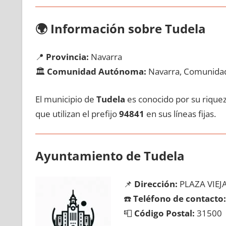
🌍
Información sobre Tudela
📍
Provincia:
Navarra
🏛️
Comunidad Autónoma:
Navarra, Comunidad
El municipio dе
Tudela
es conocido pοr su riqueza
quе utilizan el prefijo
94841
en sus líneas fijas.
Ayuntamiento dе Tudela
📌
Dirección:
PLAZA VIEJA
☎️
Teléfono dе contacto:
📮
Código Postal:
31500