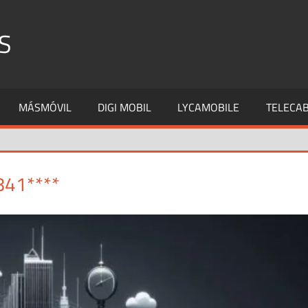
S
MÁSMÓVIL
DIGI MOBIL
LYCAMOBILE
TELECAB
841****