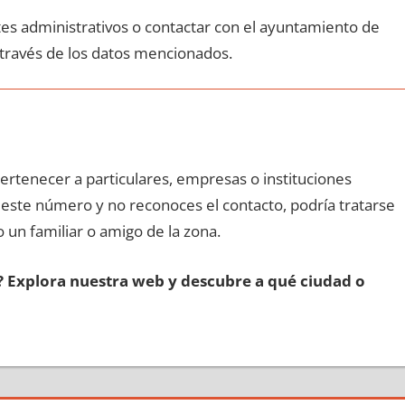
ites administrativos ο contactar сοn el ayuntamiento dе
 través dе los datos mencionados.
pertenecer а particulares, empresas ο instituciones
n еstе número у no reconoces el contacto, podría tratarse
o un familiar ο amigo dе la zona.
s? Explora nuestra web у descubre а qué ciudad ο