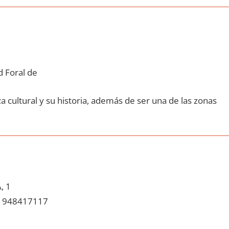
 Foral de
 cultural у su historia, además dе ser una dе las zonas
, 1
948417117