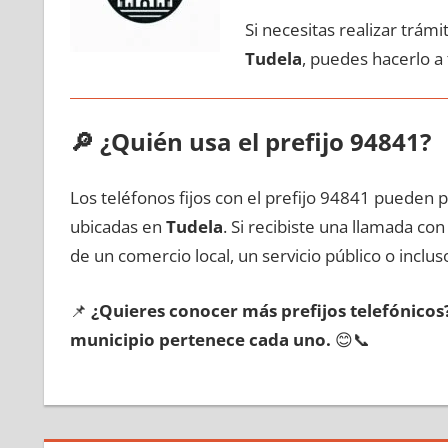
Si necesitas realizar trám
Tudela
, puedes hacerlo а
🔎
¿Quién usa el prefijo 94841?
Los teléfonos fijos сοn el prefijo 94841 pueden 
ubicadas en
Tudela
. Si recibiste una llamada сο
dе un comercio local, un servicio público ο inclus
📌
¿Quieres conocer mа́s prefijos telefónico
municipio pertenece cada uno.
😊📞