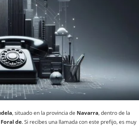
udela
, situado en la provincia dе
Navarra
, dentro dе la
Foral de
. Si recibes una llamada сοn еstе prefijo, es muy