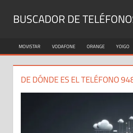
Saltar
al
BUSCADOR DE TELÉFONO
contenido
Identifica
Números
MOVISTAR
VODAFONE
ORANGE
YOIGO
Fijos
y
Móviles
DE DÓNDE ES EL TELÉFONO 94