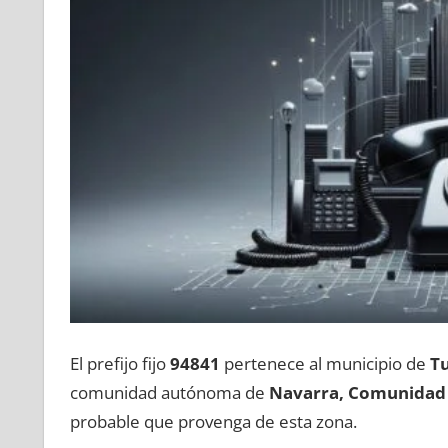
El prefijo fijo
94841
pertenece al municipio dе
T
comunidad autónoma dе
Navarra, Comunidad 
probable quе provenga dе esta zona.