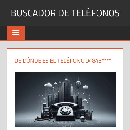
Saltar
BUSCADOR DE TELÉFONOS
al
contenido
Identifica
Números
Fijos
y
Móviles
DE DÓNDE ES EL TELÉFONO 94845****