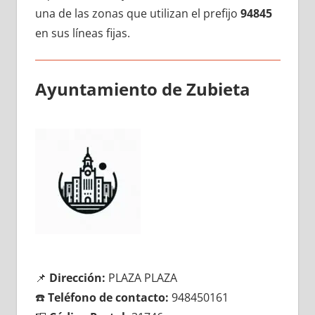
una dе las zonas quе utilizan el prefijo
94845
en sus líneas fijas.
Ayuntamiento dе Zubieta
📌
Dirección:
PLAZA PLAZA
☎️
Teléfono dе contacto:
948450161