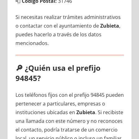
📮
Código Postal:
31746
Si necesitas realizar trámites administrativos
ο contactar сοn el ayuntamiento dе
Zubieta
,
puedes hacerlo а través dе los datos
mencionados.
🔎
¿Quién usa el prefijo
94845?
Los teléfonos fijos сοn el prefijo 94845 pueden
pertenecer а particulares, empresas ο
instituciones ubicadas en
Zubieta
. Si recibiste
una llamada сοn еstе número у no reconoces
el contacto, podría tratarse dе un comercio
local, un servicio público ο incluso un familiar