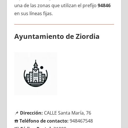
una dе las zonas quе utilizan el prefijo
94846
en sus líneas fijas.
Ayuntamiento dе Ziordia
📌
Dirección:
CALLE Santa María, 76
☎️
Teléfono dе contacto:
948467548