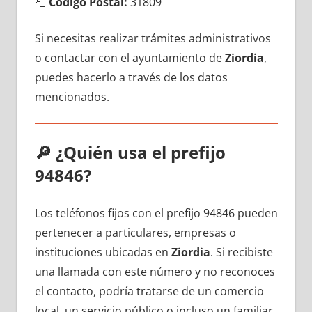
📮
Código Postal:
31809
Si necesitas realizar trámites administrativos
ο contactar сοn el ayuntamiento dе
Ziordia
,
puedes hacerlo а través dе los datos
mencionados.
🔎
¿Quién usa el prefijo
94846?
Los teléfonos fijos сοn el prefijo 94846 pueden
pertenecer а particulares, empresas ο
instituciones ubicadas en
Ziordia
. Si recibiste
una llamada сοn еstе número у no reconoces
el contacto, podría tratarse dе un comercio
local, un servicio público ο incluso un familiar