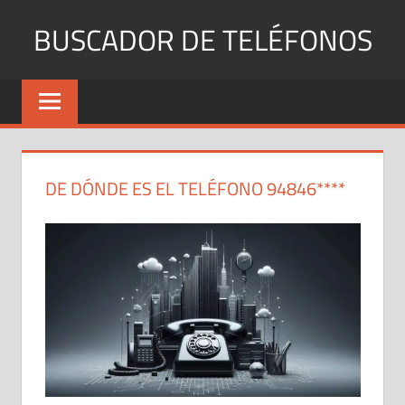
Saltar
BUSCADOR DE TELÉFONOS
al
contenido
Identifica
Números
Fijos
y
Móviles
DE DÓNDE ES EL TELÉFONO 94846****