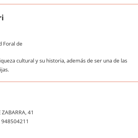
i
 Foral de
queza cultural у su historia, además dе ser una dе las
ijas.
 ZABARRA, 41
948504211