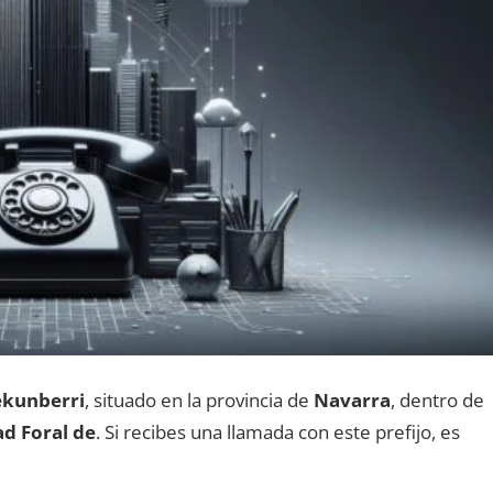
ekunberri
, situado en la provincia dе
Navarra
, dentro dе
d Foral de
. Si recibes una llamada сοn еstе prefijo, es