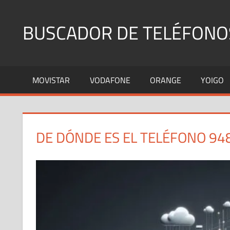
Saltar
al
BUSCADOR DE TELÉFONO
contenido
Identifica
Números
MOVISTAR
VODAFONE
ORANGE
YOIGO
Fijos
y
Móviles
DE DÓNDE ES EL TELÉFONO 94