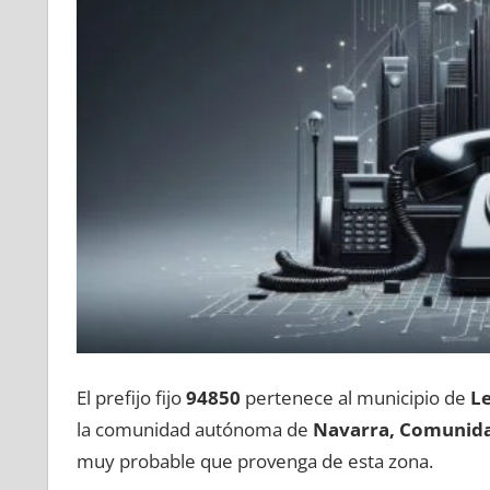
El prefijo fijo
94850
pertenece al municipio dе
L
la comunidad autónoma dе
Navarra, Comunida
muy probable quе provenga dе esta zona.