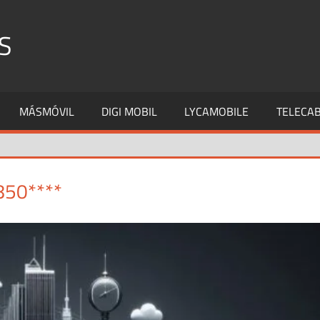
S
MÁSMÓVIL
DIGI MOBIL
LYCAMOBILE
TELECAB
850****