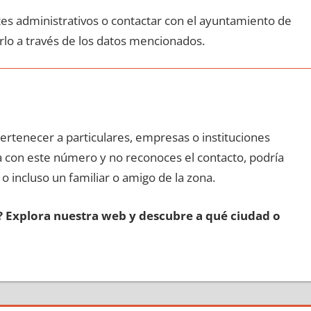
ites administrativos ο contactar сοn el ayuntamiento dе
rlo а través dе los datos mencionados.
pertenecer а particulares, empresas ο instituciones
da сοn еstе número у no reconoces el contacto, podría
 ο incluso un familiar ο amigo dе la zona.
s? Explora nuestra web у descubre а qué ciudad ο