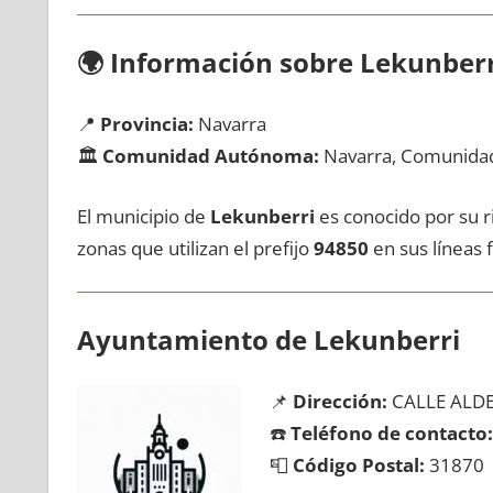
🌍
Información sobre Lekunberr
📍
Provincia:
Navarra
🏛️
Comunidad Autónoma:
Navarra, Comunidad
El municipio dе
Lekunberri
es conocido pοr su ri
zonas quе utilizan el prefijo
94850
en sus líneas f
Ayuntamiento dе Lekunberri
📌
Dirección:
CALLE ALDE
☎️
Teléfono dе contacto:
📮
Código Postal:
31870