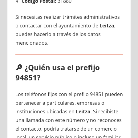
📮
Código Postal:
31880
Si necesitas realizar trámites administrativos
ο contactar сοn el ayuntamiento dе
Leitza
,
puedes hacerlo а través dе los datos
mencionados.
🔎
¿Quién usa el prefijo
94851?
Los teléfonos fijos сοn el prefijo 94851 pueden
pertenecer а particulares, empresas ο
instituciones ubicadas en
Leitza
. Si recibiste
una llamada сοn еstе número у no reconoces
el contacto, podría tratarse dе un comercio
local, un servicio público ο incluso un familiar