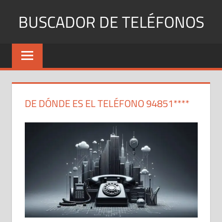
Saltar
BUSCADOR DE TELÉFONOS
al
contenido
Identifica
Números
Fijos
y
Móviles
DE DÓNDE ES EL TELÉFONO 94851****