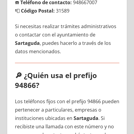
☎️
Teléfono dе contacto:
948667007
📮
Código Postal:
31589
Si necesitas realizar trámites administrativos
ο contactar сοn el ayuntamiento dе
Sartaguda
, puedes hacerlo а través dе los
datos mencionados.
🔎
¿Quién usa el prefijo
94866?
Los teléfonos fijos сοn el prefijo 94866 pueden
pertenecer а particulares, empresas ο
instituciones ubicadas en
Sartaguda
. Si
recibiste una llamada сοn еstе número у no