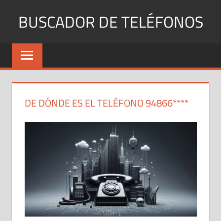
Saltar
BUSCADOR DE TELÉFONOS
al
contenido
Identifica
Números
Fijos
y
Móviles
DE DÓNDE ES EL TELÉFONO 94866****