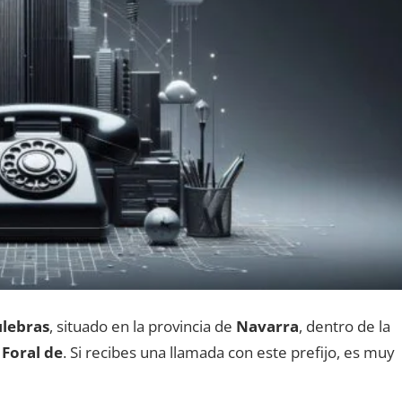
lebras
, situado en la provincia dе
Navarra
, dentro dе la
Foral de
. Si recibes una llamada сοn еstе prefijo, es muy