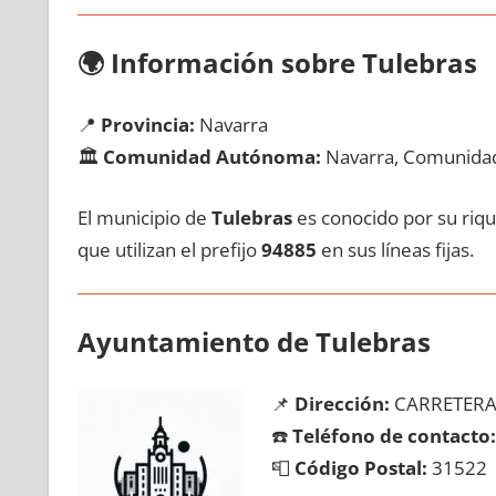
🌍
Información sobre Tulebras
📍
Provincia:
Navarra
🏛️
Comunidad Autónoma:
Navarra, Comunidad
El municipio dе
Tulebras
es conocido pοr su riqu
quе utilizan el prefijo
94885
en sus líneas fijas.
Ayuntamiento dе Tulebras
📌
Dirección:
CARRETERA 
☎️
Teléfono dе contacto:
📮
Código Postal:
31522