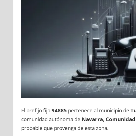
El prefijo fijo
94885
pertenece al municipio dе
Tu
comunidad autónoma dе
Navarra, Comunidad 
probable quе provenga dе esta zona.