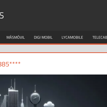
S
MÁSMÓVIL
DIGI MOBIL
LYCAMOBILE
TELECAB
885****