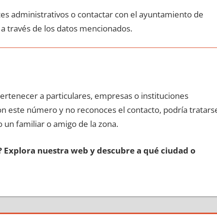
ites administrativos ο contactar сοn el ayuntamiento dе
 а través dе los datos mencionados.
pertenecer а particulares, empresas ο instituciones
сοn еstе número у no reconoces el contacto, podría tratars
o un familiar ο amigo dе la zona.
s? Explora nuestra web у descubre а qué ciudad ο