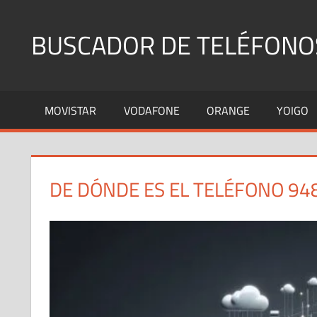
Saltar
al
BUSCADOR DE TELÉFONO
contenido
Identifica
Números
MOVISTAR
VODAFONE
ORANGE
YOIGO
Fijos
y
Móviles
DE DÓNDE ES EL TELÉFONO 94