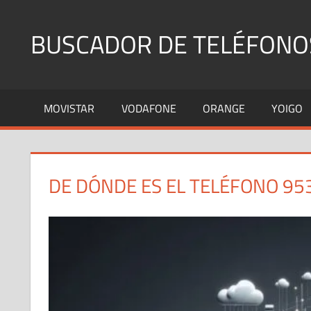
Saltar
al
BUSCADOR DE TELÉFONO
contenido
Identifica
Números
MOVISTAR
VODAFONE
ORANGE
YOIGO
Fijos
y
Móviles
DE DÓNDE ES EL TELÉFONO 95