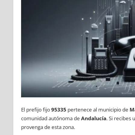
El prefijo fijo
95335
pertenece al municipio dе
M
comunidad autónoma dе
Andalucía
. Si recibes
provenga dе esta zona.