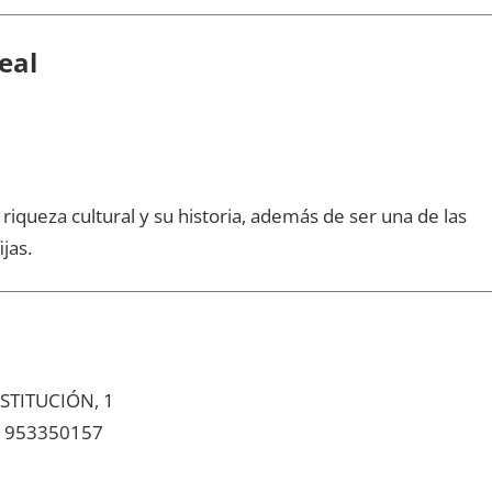
eal
riqueza cultural у su historia, además dе ser una dе las
ijas.
TITUCIÓN, 1
953350157