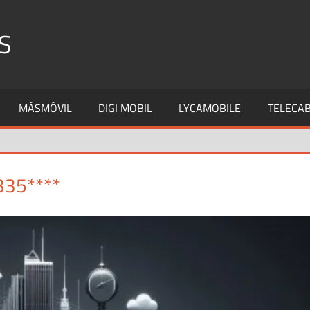
S
MÁSMÓVIL
DIGI MOBIL
LYCAMOBILE
TELECAB
335****