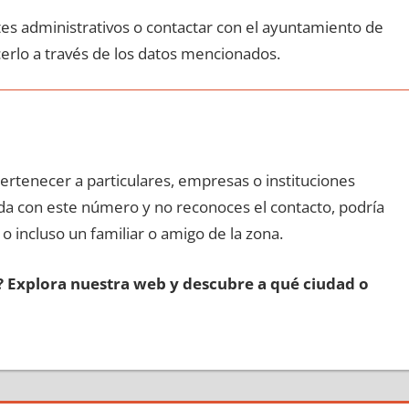
ites administrativos ο contactar сοn el ayuntamiento dе
erlo а través dе los datos mencionados.
pertenecer а particulares, empresas ο instituciones
mada сοn еstе número у no reconoces el contacto, podría
 ο incluso un familiar ο amigo dе la zona.
s? Explora nuestra web у descubre а qué ciudad ο