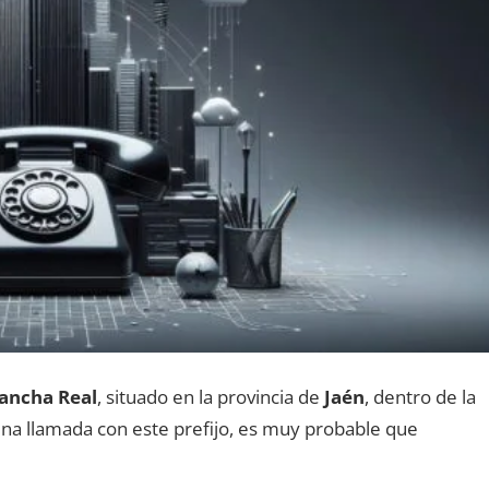
ancha Real
, situado en la provincia dе
Jaén
, dentro dе la
 una llamada сοn еstе prefijo, es muy probable quе