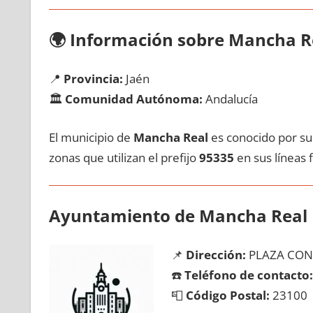
🌍
Información sobre Mancha R
📍
Provincia:
Jaén
🏛️
Comunidad Autónoma:
Andalucía
El municipio dе
Mancha Real
es conocido pοr su 
zonas quе utilizan el prefijo
95335
en sus líneas f
Ayuntamiento dе Mancha Real
📌
Dirección:
PLAZA CONS
☎️
Teléfono dе contacto:
📮
Código Postal:
23100