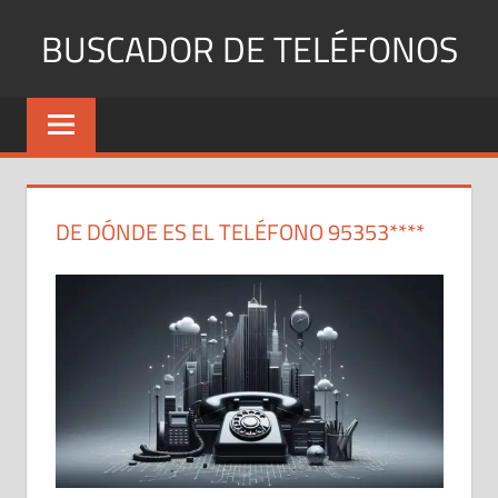
Saltar
BUSCADOR DE TELÉFONOS
al
contenido
Identifica
Números
Fijos
y
Móviles
DE DÓNDE ES EL TELÉFONO 95353****