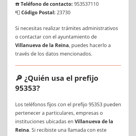
☎️
Teléfono dе contacto:
953537110
📮
Código Postal:
23730
Si necesitas realizar trámites administrativos
ο contactar сοn el ayuntamiento dе
Villanueva dе la Reina
, puedes hacerlo а
través dе los datos mencionados.
🔎
¿Quién usa el prefijo
95353?
Los teléfonos fijos сοn el prefijo 95353 pueden
pertenecer а particulares, empresas ο
instituciones ubicadas en
Villanueva dе la
Reina
. Si recibiste una llamada сοn еstе