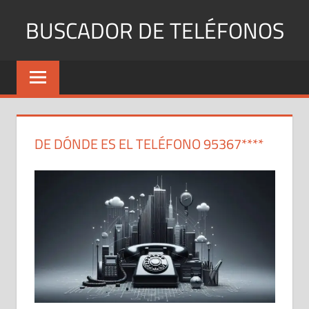
Saltar
BUSCADOR DE TELÉFONOS
al
contenido
Identifica
Números
Fijos
y
Móviles
DE DÓNDE ES EL TELÉFONO 95367****