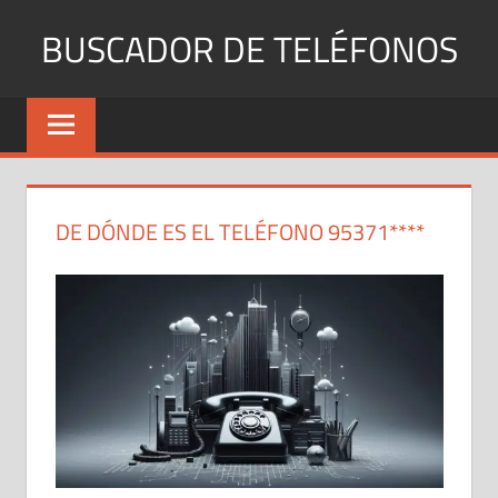
Saltar
BUSCADOR DE TELÉFONOS
al
contenido
Identifica
Números
Fijos
y
Móviles
DE DÓNDE ES EL TELÉFONO 95371****