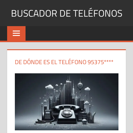
Saltar
BUSCADOR DE TELÉFONOS
al
contenido
Identifica
Números
Fijos
y
Móviles
DE DÓNDE ES EL TELÉFONO 95375****