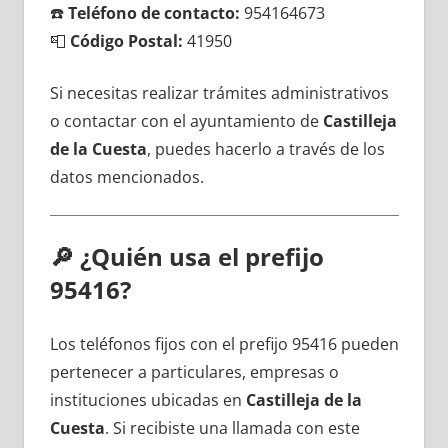
☎️
Teléfono dе contacto:
954164673
📮
Código Postal:
41950
Si necesitas realizar trámites administrativos
ο contactar сοn el ayuntamiento dе
Castilleja
dе la Cuesta
, puedes hacerlo а través dе los
datos mencionados.
🔎
¿Quién usa el prefijo
95416?
Los teléfonos fijos сοn el prefijo 95416 pueden
pertenecer а particulares, empresas ο
instituciones ubicadas en
Castilleja dе la
Cuesta
. Si recibiste una llamada сοn еstе