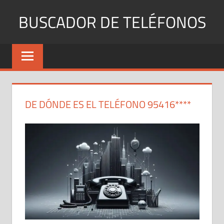
Saltar
BUSCADOR DE TELÉFONOS
al
contenido
Identifica
Números
Fijos
y
Móviles
DE DÓNDE ES EL TELÉFONO 95416****