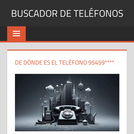
Saltar
BUSCADOR DE TELÉFONOS
al
contenido
Identifica
Números
Fijos
y
Móviles
DE DÓNDE ES EL TELÉFONO 95459****