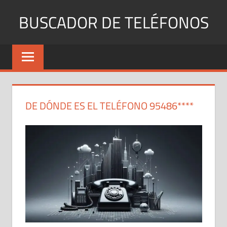
Saltar
BUSCADOR DE TELÉFONOS
al
contenido
Identifica
Números
Fijos
y
Móviles
DE DÓNDE ES EL TELÉFONO 95486****