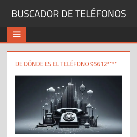
Saltar
BUSCADOR DE TELÉFONOS
al
contenido
Identifica
Números
Fijos
y
Móviles
DE DÓNDE ES EL TELÉFONO 95612****