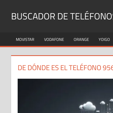
Saltar
al
BUSCADOR DE TELÉFONO
contenido
Identifica
Números
MOVISTAR
VODAFONE
ORANGE
YOIGO
Fijos
y
Móviles
DE DÓNDE ES EL TELÉFONO 95