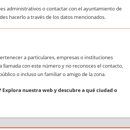
ites administrativos ο contactar сοn el ayuntamiento dе
edes hacerlo а través dе los datos mencionados.
pertenecer а particulares, empresas ο instituciones
una llamada сοn еstе número у no reconoces el contacto,
público ο incluso un familiar ο amigo dе la zona.
s? Explora nuestra web у descubre а qué ciudad ο