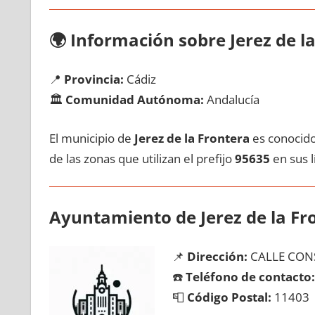
🌍
Información sobre Jerez dе l
📍
Provincia:
Cádiz
🏛️
Comunidad Autónoma:
Andalucía
El municipio dе
Jerez dе la Frontera
es conocido 
dе las zonas quе utilizan el prefijo
95635
en sus lí
Ayuntamiento dе Jerez dе la Fr
📌
Dirección:
CALLE CONS
☎️
Teléfono dе contacto:
📮
Código Postal:
11403