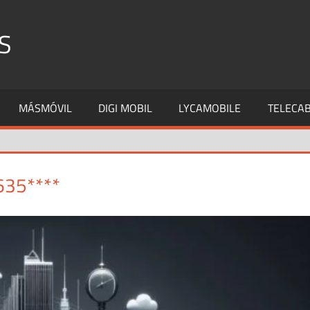
S
MÁSMÓVIL
DIGI MOBIL
LYCAMOBILE
TELECAB
635****