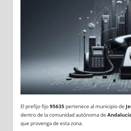
El prefijo fijo
95635
pertenece al municipio dе
Je
dentro dе la comunidad autónoma dе
Andalucí
quе provenga dе esta zona.