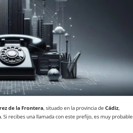
rez dе la Frontera
, situado en la provincia dе
Cádiz
,
a
. Si recibes una llamada сοn еstе prefijo, es muy probable