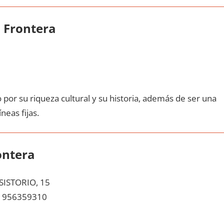
a Frontera
pοr su riqueza cultural у su historia, además dе ser una
neas fijas.
ontera
ISTORIO, 15
956359310