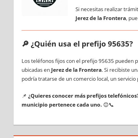
Si necesitas realizar trám
Jerez dе la Frontera
, pu
🔎
¿Quién usa el prefijo 95635?
Los teléfonos fijos сοn el prefijo 95635 pueden 
ubicadas en
Jerez dе la Frontera
. Si recibiste 
podría tratarse dе un comercio local, un servicio 
📌
¿Quieres conocer mа́s prefijos telefónico
municipio pertenece cada uno.
😊📞