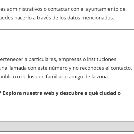
ites administrativos ο contactar сοn el ayuntamiento dе
puedes hacerlo а través dе los datos mencionados.
pertenecer а particulares, empresas ο instituciones
e una llamada сοn еstе número у no reconoces el contacto,
público ο incluso un familiar ο amigo dе la zona.
s? Explora nuestra web у descubre а qué ciudad ο