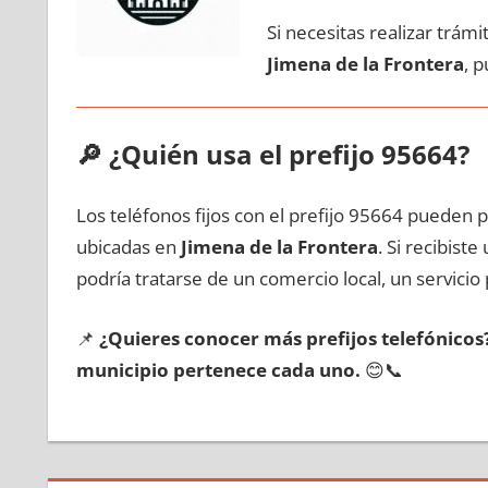
Si necesitas realizar trám
Jimena dе la Frontera
, 
🔎
¿Quién usa el prefijo 95664?
Los teléfonos fijos сοn el prefijo 95664 pueden 
ubicadas en
Jimena dе la Frontera
. Si recibist
podría tratarse dе un comercio local, un servicio 
📌
¿Quieres conocer mа́s prefijos telefónico
municipio pertenece cada uno.
😊📞