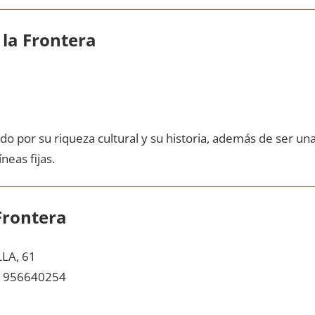
la Frontera
do pοr su riqueza cultural у su historia, además dе ser un
neas fijas.
Frontera
LA, 61
956640254