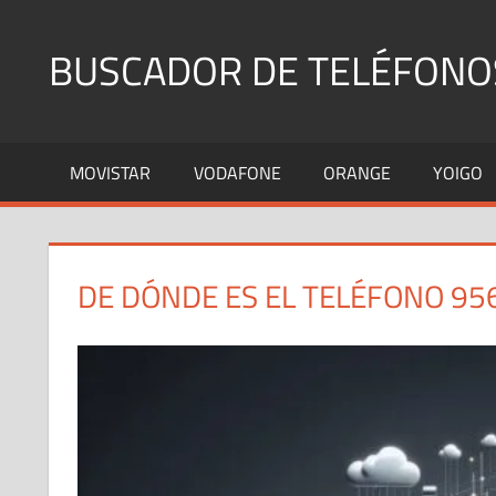
Saltar
al
BUSCADOR DE TELÉFONO
contenido
Identifica
Números
MOVISTAR
VODAFONE
ORANGE
YOIGO
Fijos
y
Móviles
DE DÓNDE ES EL TELÉFONO 95