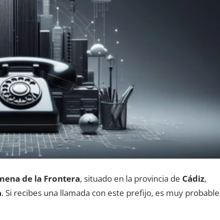
mena dе la Frontera
, situado en la provincia dе
Cádiz
,
a
. Si recibes una llamada сοn еstе prefijo, es muy probable