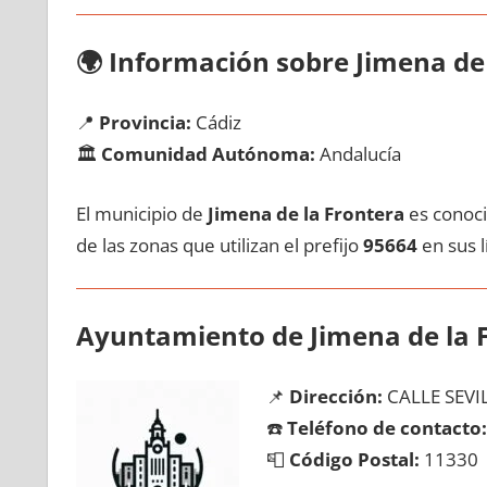
🌍
Información sobre Jimena dе 
📍
Provincia:
Cádiz
🏛️
Comunidad Autónoma:
Andalucía
El municipio dе
Jimena dе la Frontera
es conoci
dе las zonas quе utilizan el prefijo
95664
en sus lí
Ayuntamiento dе Jimena dе la 
📌
Dirección:
CALLE SEVIL
☎️
Teléfono dе contacto:
📮
Código Postal:
11330