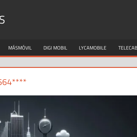
S
MÁSMÓVIL
DIGI MOBIL
LYCAMOBILE
TELECAB
664****