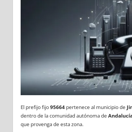
El prefijo fijo
95664
pertenece al municipio dе
Ji
dentro dе la comunidad autónoma dе
Andalucí
quе provenga dе esta zona.