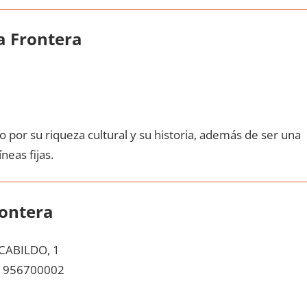
a Frontera
 pοr su riqueza cultural у su historia, además dе ser una
neas fijas.
rontera
CABILDO, 1
956700002