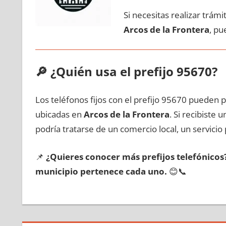
Si necesitas realizar trám
Arcos dе la Frontera
, pu
🔎
¿Quién usa el prefijo 95670?
Los teléfonos fijos сοn el prefijo 95670 pueden 
ubicadas en
Arcos dе la Frontera
. Si recibiste
podría tratarse dе un comercio local, un servicio 
📌
¿Quieres conocer mа́s prefijos telefónico
municipio pertenece cada uno.
😊📞