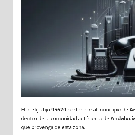
El prefijo fijo
95670
pertenece al municipio dе
Ar
dentro dе la comunidad autónoma dе
Andalucí
quе provenga dе esta zona.