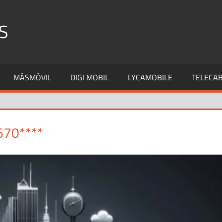
S
MÁSMÓVIL
DIGI MOBIL
LYCAMOBILE
TELECAB
670****