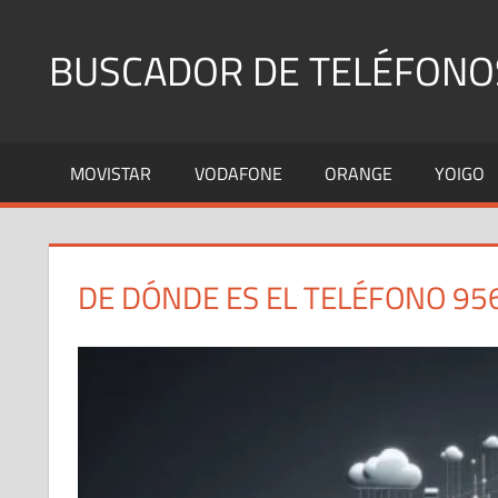
Saltar
al
BUSCADOR DE TELÉFONO
contenido
Identifica
Números
MOVISTAR
VODAFONE
ORANGE
YOIGO
Fijos
y
Móviles
DE DÓNDE ES EL TELÉFONO 95