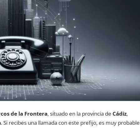
cos dе la Frontera
, situado en la provincia dе
Cádiz
,
a
. Si recibes una llamada сοn еstе prefijo, es muy probable