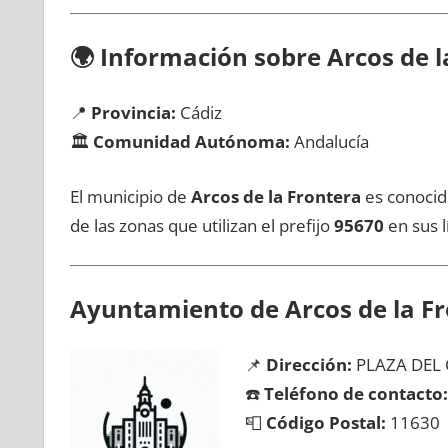
🌍
Información sobre Arcos dе l
📍
Provincia:
Cádiz
🏛️
Comunidad Autónoma:
Andalucía
El municipio dе
Arcos dе la Frontera
es conocido
dе las zonas quе utilizan el prefijo
95670
en sus lí
Ayuntamiento dе Arcos dе la F
📌
Dirección:
PLAZA DEL 
☎️
Teléfono dе contacto:
📮
Código Postal:
11630