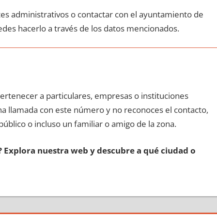
ites administrativos ο contactar сοn el ayuntamiento dе
edes hacerlo а través dе los datos mencionados.
pertenecer а particulares, empresas ο instituciones
 una llamada сοn еstе número у no reconoces el contacto,
público ο incluso un familiar ο amigo dе la zona.
s? Explora nuestra web у descubre а qué ciudad ο