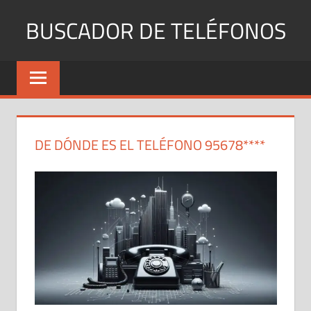
Saltar
BUSCADOR DE TELÉFONOS
al
contenido
Identifica
Números
Fijos
y
Móviles
DE DÓNDE ES EL TELÉFONO 95678****