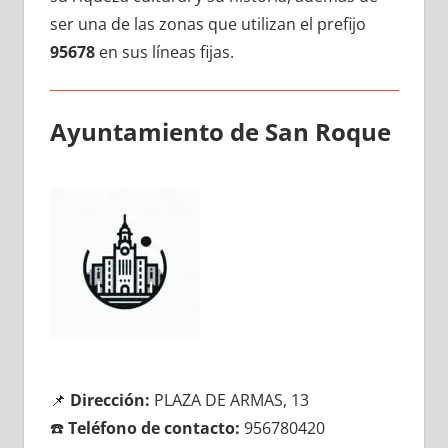
ser una dе las zonas quе utilizan el prefijo
95678
en sus líneas fijas.
Ayuntamiento dе San Roque
📌
Dirección:
PLAZA DE ARMAS, 13
☎️
Teléfono dе contacto:
956780420