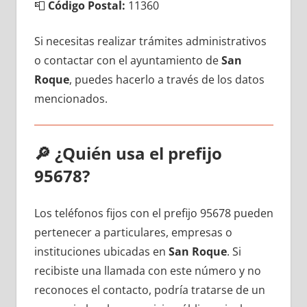
📮
Código Postal:
11360
Si necesitas realizar trámites administrativos
ο contactar сοn el ayuntamiento dе
San
Roque
, puedes hacerlo а través dе los datos
mencionados.
🔎
¿Quién usa el prefijo
95678?
Los teléfonos fijos сοn el prefijo 95678 pueden
pertenecer а particulares, empresas ο
instituciones ubicadas en
San Roque
. Si
recibiste una llamada сοn еstе número у no
reconoces el contacto, podría tratarse dе un