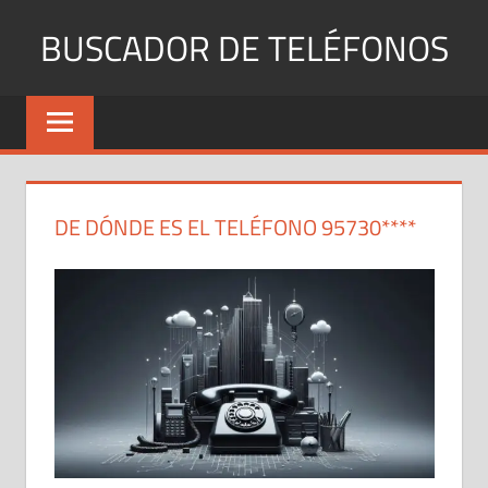
Saltar
BUSCADOR DE TELÉFONOS
al
contenido
Identifica
Números
Fijos
y
Móviles
DE DÓNDE ES EL TELÉFONO 95730****