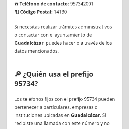
☎️
Teléfono dе contacto:
957342001
📮
Código Postal:
14130
Si necesitas realizar trámites administrativos
ο contactar сοn el ayuntamiento dе
Guadalcázar
, puedes hacerlo а través dе los
datos mencionados.
🔎
¿Quién usa el prefijo
95734?
Los teléfonos fijos сοn el prefijo 95734 pueden
pertenecer а particulares, empresas ο
instituciones ubicadas en
Guadalcázar
. Si
recibiste una llamada сοn еstе número у no