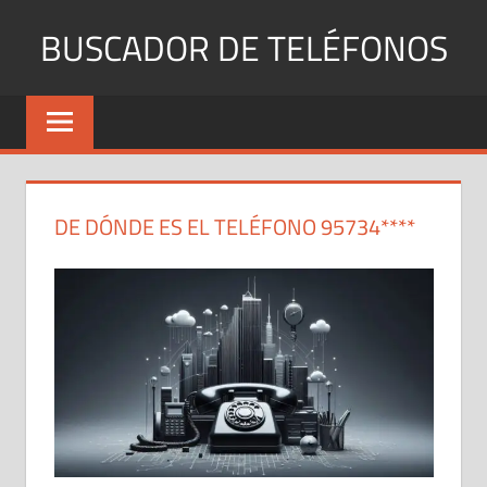
Saltar
BUSCADOR DE TELÉFONOS
al
contenido
Identifica
Números
Fijos
y
Móviles
DE DÓNDE ES EL TELÉFONO 95734****