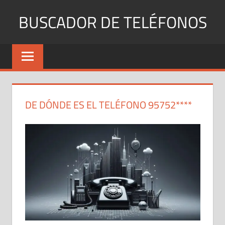
Saltar
BUSCADOR DE TELÉFONOS
al
contenido
Identifica
Números
Fijos
y
Móviles
DE DÓNDE ES EL TELÉFONO 95752****