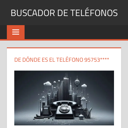
Saltar
BUSCADOR DE TELÉFONOS
al
contenido
Identifica
Números
Fijos
y
Móviles
DE DÓNDE ES EL TELÉFONO 95753****