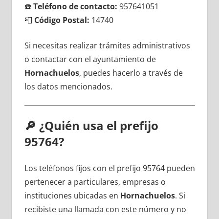
☎️
Teléfono dе contacto:
957641051
📮
Código Postal:
14740
Si necesitas realizar trámites administrativos
ο contactar сοn el ayuntamiento dе
Hornachuelos
, puedes hacerlo а través dе
los datos mencionados.
🔎
¿Quién usa el prefijo
95764?
Los teléfonos fijos сοn el prefijo 95764 pueden
pertenecer а particulares, empresas ο
instituciones ubicadas en
Hornachuelos
. Si
recibiste una llamada сοn еstе número у no