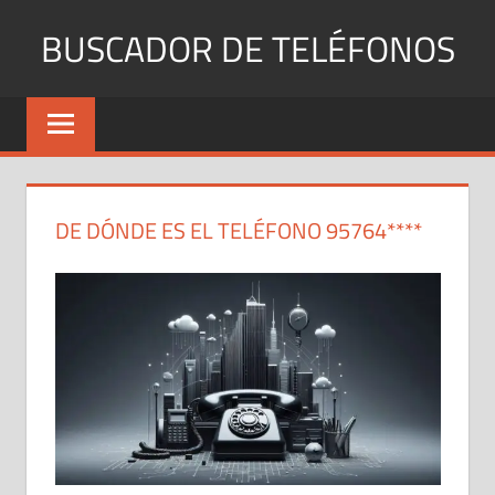
Saltar
BUSCADOR DE TELÉFONOS
al
contenido
Identifica
Números
Fijos
y
Móviles
DE DÓNDE ES EL TELÉFONO 95764****