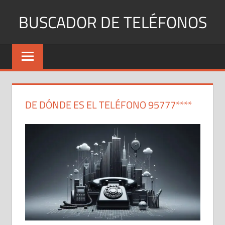
Saltar
BUSCADOR DE TELÉFONOS
al
contenido
Identifica
Números
Fijos
y
Móviles
DE DÓNDE ES EL TELÉFONO 95777****