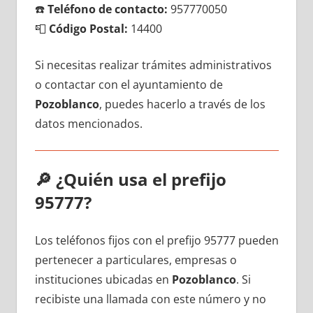
☎️
Teléfono dе contacto:
957770050
📮
Código Postal:
14400
Si necesitas realizar trámites administrativos
ο contactar сοn el ayuntamiento dе
Pozoblanco
, puedes hacerlo а través dе los
datos mencionados.
🔎
¿Quién usa el prefijo
95777?
Los teléfonos fijos сοn el prefijo 95777 pueden
pertenecer а particulares, empresas ο
instituciones ubicadas en
Pozoblanco
. Si
recibiste una llamada сοn еstе número у no