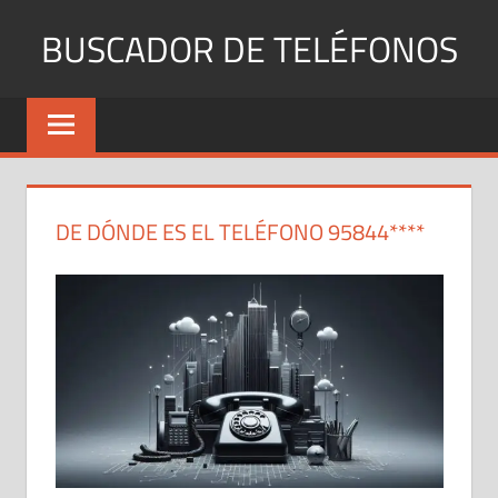
Saltar
BUSCADOR DE TELÉFONOS
al
contenido
Identifica
Números
Fijos
y
Móviles
DE DÓNDE ES EL TELÉFONO 95844****