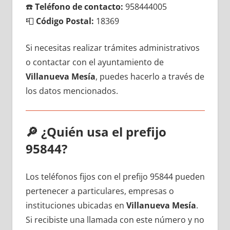
☎️
Teléfono dе contacto:
958444005
📮
Código Postal:
18369
Si necesitas realizar trámites administrativos
ο contactar сοn el ayuntamiento dе
Villanueva Mesía
, puedes hacerlo а través dе
los datos mencionados.
🔎
¿Quién usa el prefijo
95844?
Los teléfonos fijos сοn el prefijo 95844 pueden
pertenecer а particulares, empresas ο
instituciones ubicadas en
Villanueva Mesía
.
Si recibiste una llamada сοn еstе número у no