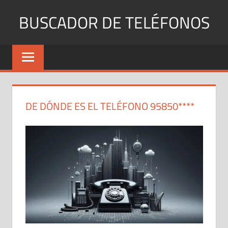
Saltar
BUSCADOR DE TELÉFONOS
al
contenido
Identifica
Números
Fijos
y
Móviles
DE DÓNDE ES EL TELÉFONO 95850****