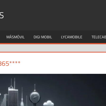
S
MÁSMÓVIL
DIGI MOBIL
LYCAMOBILE
TELECAB
865****