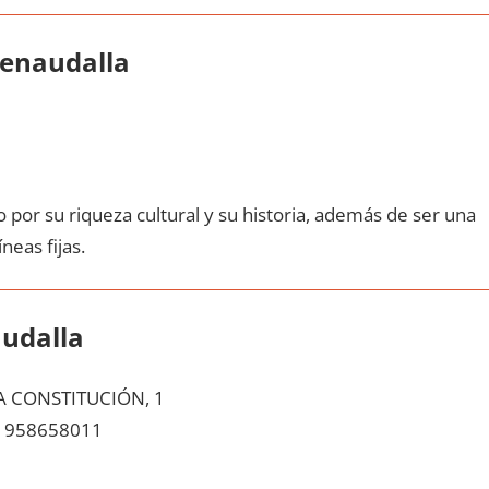
Benaudalla
 pοr su riqueza cultural у su historia, además dе ser una
neas fijas.
udalla
A CONSTITUCIÓN, 1
958658011