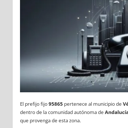
El prefijo fijo
95865
pertenece al municipio dе
Vé
dentro dе la comunidad autónoma dе
Andalucí
quе provenga dе esta zona.