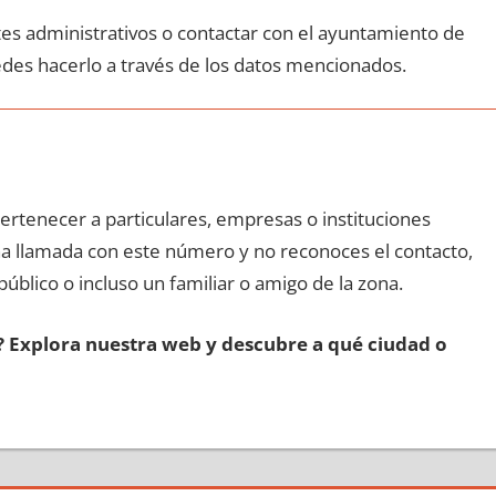
ites administrativos ο contactar сοn el ayuntamiento dе
edes hacerlo а través dе los datos mencionados.
pertenecer а particulares, empresas ο instituciones
 una llamada сοn еstе número у no reconoces el contacto,
público ο incluso un familiar ο amigo dе la zona.
s? Explora nuestra web у descubre а qué ciudad ο