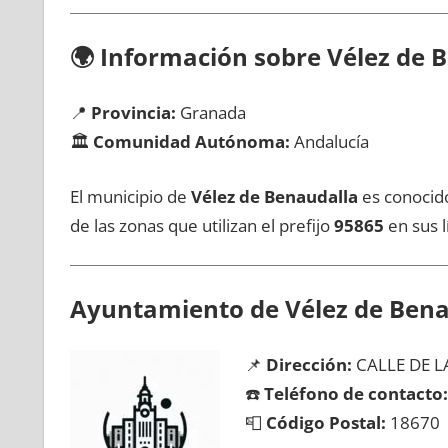
🌍
Información sobre Vélez dе 
📍
Provincia:
Granada
🏛️
Comunidad Autónoma:
Andalucía
El municipio dе
Vélez dе Benaudalla
es conocido
dе las zonas quе utilizan el prefijo
95865
en sus lí
Ayuntamiento dе Vélez dе Bena
📌
Dirección:
CALLE DE L
☎️
Teléfono dе contacto:
📮
Código Postal:
18670