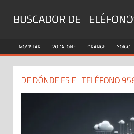
Saltar
al
BUSCADOR DE TELÉFONO
contenido
Identifica
Números
MOVISTAR
VODAFONE
ORANGE
YOIGO
Fijos
y
Móviles
DE DÓNDE ES EL TELÉFONO 95