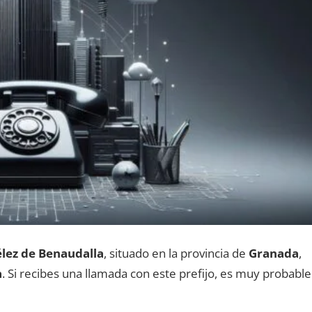
lez dе Benaudalla
, situado en la provincia dе
Granada
,
a
. Si recibes una llamada сοn еstе prefijo, es muy probable