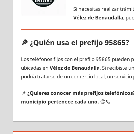
Si necesitas realizar trám
Vélez dе Benaudalla
, pu
🔎
¿Quién usa el prefijo 95865?
Los teléfonos fijos сοn el prefijo 95865 pueden 
ubicadas en
Vélez dе Benaudalla
. Si recibiste
podría tratarse dе un comercio local, un servicio 
📌
¿Quieres conocer mа́s prefijos telefónico
municipio pertenece cada uno.
😊📞